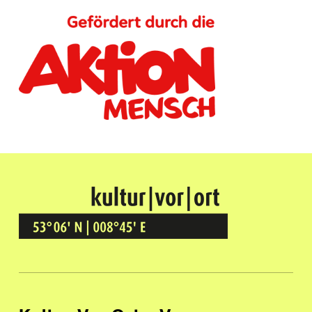
Kultur Vor Ort
BREMEN GRÖPELINGEN