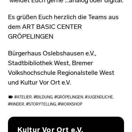
Meldet Euch gerne …analog oder digital.
Es grüßen Euch herzlich die Teams aus
dem ART BASIC CENTER
GRÖPELINGEN
Bürgerhaus Oslebshausen e.V.,
Stadtbibliothek West, Bremer
Volkshochschule Regionalstelle West
und Kultur Vor Ort e.V.
TAGGED AS:
ATELIER
,
BILDUNG
,
GRÖPELINGEN
,
JUGENDLICHE
,
KINDER
,
STORYTELLING
,
WORKSHOP
Skip back to main navigation
Kultur Vor Ort e.V.