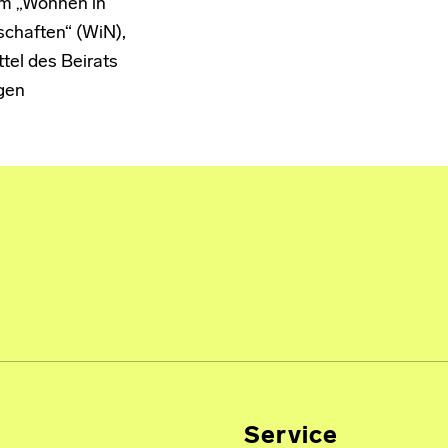
m „Wohnen in
chaften“ (WiN),
tel des Beirats
gen
Service