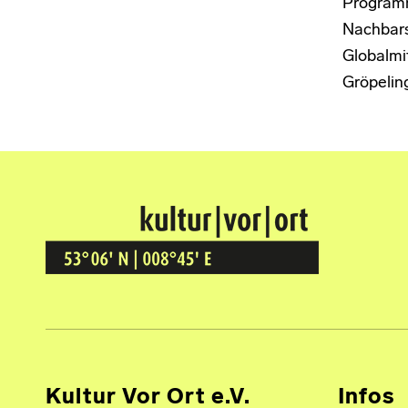
Program
Nachbars
Globalmit
Gröpelin
Kultur Vor Ort
BREMEN GRÖPELINGEN
Kultur Vor Ort e.V.
Infos