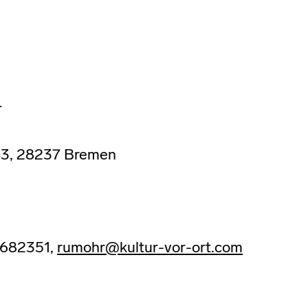
r
e 43, 28237 Bremen
-9682351,
rumohr@kultur-vor-ort.com