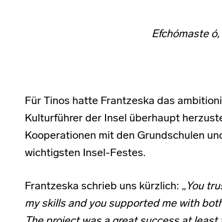
Efchómaste ó, 
Für Tinos hatte Frantzeska das ambition
Kulturführer der Insel überhaupt herzuste
Kooperationen mit den Grundschulen un
wichtigsten Insel-Festes.
Frantzeska schrieb uns kürzlich: „
You tru
my skills and you supported me with both
The project was a great success at least