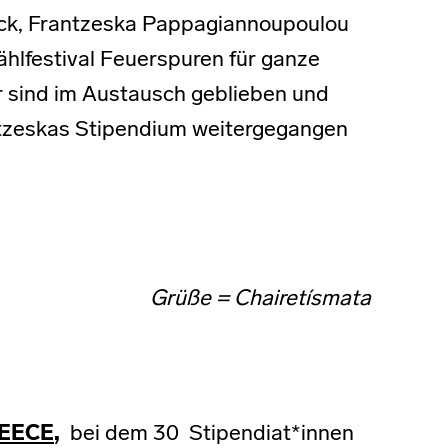
ück, Frantzeska Pappagiannoupoulou
ählfestival Feuerspuren für ganze
 sind im Austausch geblieben und
ntzeskas Stipendium weitergegangen
Grüße = Chairetísmata
EECE
,
bei dem 30 Stipendiat*innen