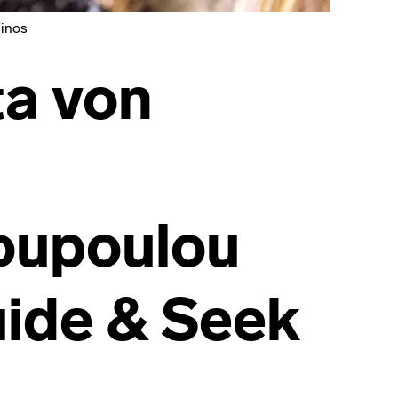
Tinos
ta von
oupoulou
uide & Seek