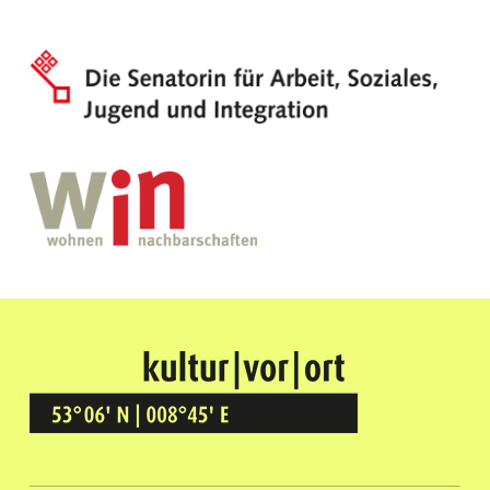
Kultur Vor Ort
BREMEN GRÖPELINGEN