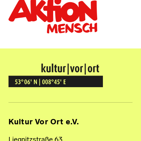
Kultur Vor Ort
BREMEN GRÖPELINGEN
Kultur Vor Ort e.V.
Liegnitzstraße 63