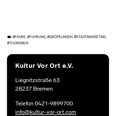
TAGGED AS:
FÄHRE
,
FÜHRUNG
,
GRÖPELINGEN
,
STADTMARKETING
,
TOURISMUS
Skip back to main navigation
Kultur Vor Ort e.V.
Liegnitzstraße 63
28237 Bremen
Telefon 0421-9899700
info@kultur-vor-ort.com