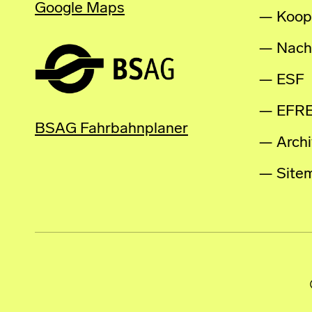
Google Maps
Koop
Nachh
ESF
EFR
BSAG Fahrbahnplaner
Archi
Site