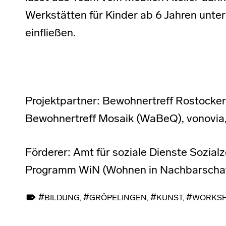
Werkstätten für Kinder ab 6 Jahren unte
einfließen.
Projektpartner: Bewohnertreff Rostocker
Bewohnertreff Mosaik (WaBeQ), vonovi
Förderer: Amt für soziale Dienste Sozial
Programm WiN (Wohnen in Nachbarscha
TAGGED AS:
BILDUNG
,
GRÖPELINGEN
,
KUNST
,
WORKS
Skip back to main navigation