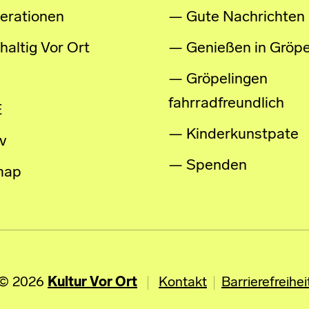
erationen
Gute Nachrichten
altig Vor Ort
Genießen in Gröpe
Gröpelingen
fahrradfreundlich
E
Kinderkunstpate
v
Spenden
map
© 2026
Kultur Vor Ort
Kontakt
Barrierefreihei