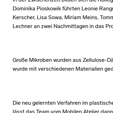
In der Zwischenzeit bilden sich die Kolleg
Dominika Pioskowik führten Leonie Rangn
Kerscher, Lisa Sowa, Miriam Meins, Tom
Lechner an zwei Nachmittagen in das Pr
Große Mikroben wurden aus Zellulose-
wurde mit verschiedenen Materialien ged
Die neu gelernten Verfahren im plastisch
lässt das Team vom Mobilen Atelier dann 