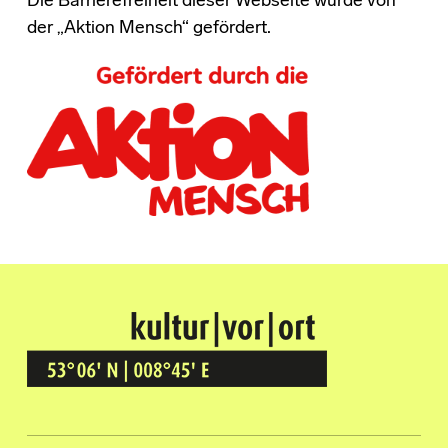
Die Barrierefreiheit dieser Webseite wurde von
der „Aktion Mensch“ gefördert.
Kultur Vor Ort
BREMEN GRÖPELINGEN