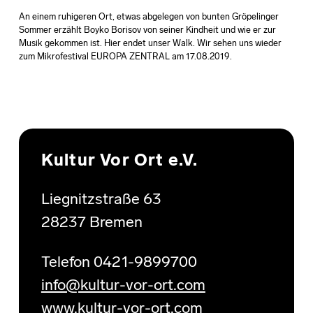
An einem ruhigeren Ort, etwas abgelegen von bunten Gröpelinger
Sommer erzählt Boyko Borisov von seiner Kindheit und wie er zur
Musik gekommen ist. Hier endet unser Walk. Wir sehen uns wieder
zum Mikrofestival EUROPA ZENTRAL am 17.08.2019.
Skip back to main navigation
Kultur Vor Ort e.V.
Liegnitzstraße 63
28237 Bremen
Telefon 0421-9899700
info@kultur-vor-ort.com
www.kultur-vor-ort.com