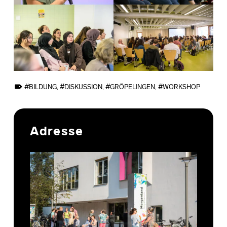
TAGGED AS:
BILDUNG
,
DISKUSSION
,
GRÖPELINGEN
,
WORKSHOP
Skip back to main navigation
Adresse