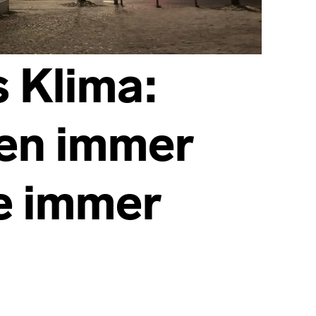
s Klima:
en immer
e immer