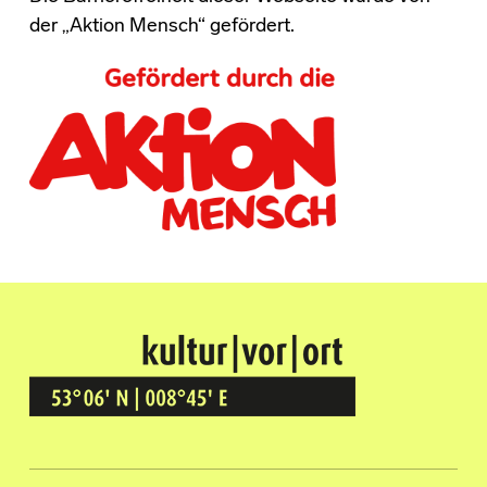
der „Aktion Mensch“ gefördert.
Kultur Vor Ort
BREMEN GRÖPELINGEN