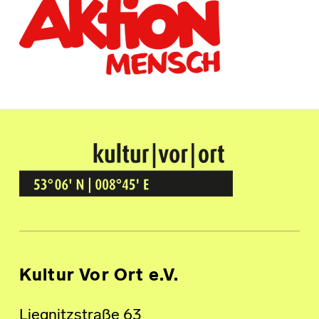
Kultur Vor Ort
BREMEN GRÖPELINGEN
Kultur Vor Ort e.V.
Liegnitzstraße 63