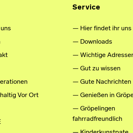
Service
 uns
Hier findet ihr uns
m
Downloads
akt
Wichtige Adresse
Gut zu wissen
erationen
Gute Nachrichten
altig Vor Ort
Genießen in Gröpe
Gröpelingen
fahrradfreundlich
E
Kinderkunstpate