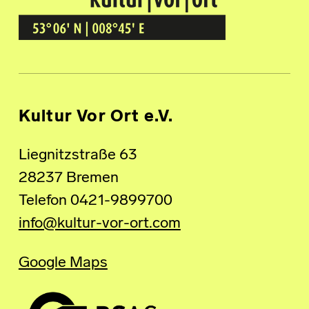
Kultur Vor Ort
BREMEN GRÖPELINGEN
Kultur Vor Ort e.V.
Liegnitzstraße 63
28237 Bremen
Telefon 0421-9899700
info@kultur-vor-ort.com
Google Maps