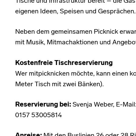
Tische und Infrastruktur bereit – die Gäs
eigenen Ideen, Speisen und Gesprächen.
Neben dem gemeinsamen Picknick erwart
mit Musik, Mitmachaktionen und Angebot
Kostenfreie Tischreservierung
Wer mitpicknicken möchte, kann einen kos
Meter Tisch mit zwei Bänken).
Reservierung bei:
Svenja Weber, E-Mail
0157 53005814
Anreise:
Mit den Buslinien 26 oder 28 R