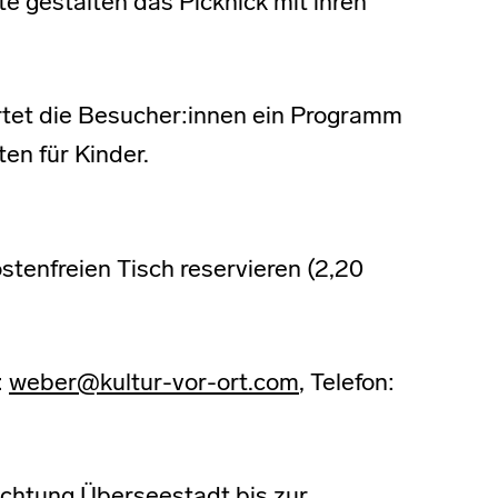
te gestalten das Picknick mit ihren
et die Besucher:innen ein Programm
en für Kinder.
tenfreien Tisch reservieren (2,20
:
weber@kultur-vor-ort.com
, Telefon:
ichtung Überseestadt bis zur