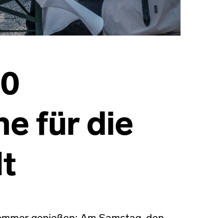
50
e für die
t