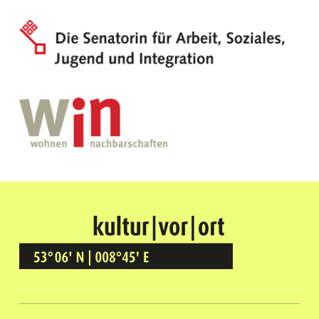
Kultur Vor Ort
BREMEN GRÖPELINGEN