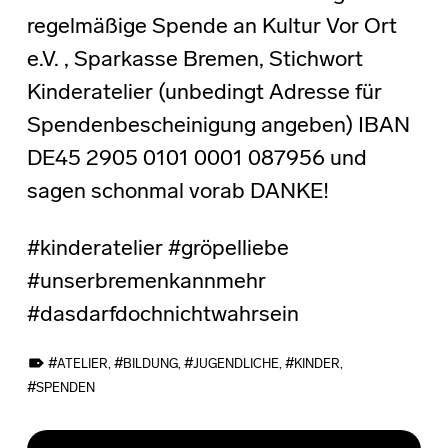
regelmäßige Spende an Kultur Vor Ort
e.V. , Sparkasse Bremen, Stichwort
Kinderatelier (unbedingt Adresse für
Spendenbescheinigung angeben) IBAN
DE45 2905 0101 0001 087956 und
sagen schonmal vorab DANKE!
#kinderatelier #gröpelliebe
#unserbremenkannmehr
#dasdarfdochnichtwahrsein
TAGGED AS:
ATELIER
,
BILDUNG
,
JUGENDLICHE
,
KINDER
,
SPENDEN
Skip back to main navigation