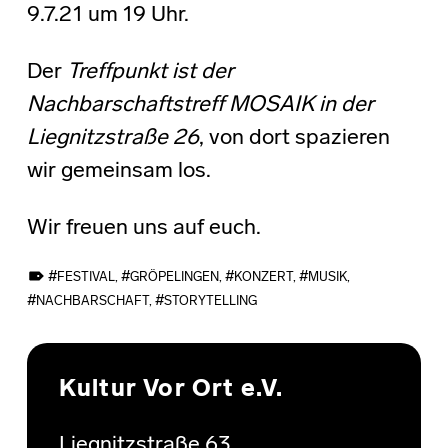
9.7.21 um 19 Uhr.
Der
Treffpunkt ist der
Nachbarschaftstreff MOSAIK in der
Liegnitzstraße 26
, von dort spazieren
wir gemeinsam los.
Wir freuen uns auf euch.
TAGGED AS:
FESTIVAL
,
GRÖPELINGEN
,
KONZERT
,
MUSIK
,
NACHBARSCHAFT
,
STORYTELLING
Skip back to main navigation
Kultur Vor Ort e.V.
Liegnitzstraße 63