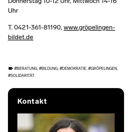
Donnerstag 10-12 Uhr, Mittwoch 14-16
Uhr
T. 0421-361-81190,
www.gröpelingen-
bildet.de
TAGGED AS:
BERATUNG
,
BILDUNG
,
DEMOKRATIE
,
GRÖPELINGEN
,
SOLIDARITÄT
Skip back to main navigation
Kontakt