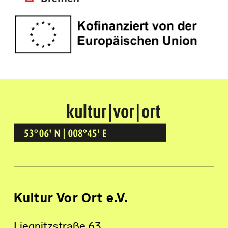
Kultur Vor Ort
BREMEN GRÖPELINGEN
Kultur Vor Ort e.V.
Liegnitzstraße 63