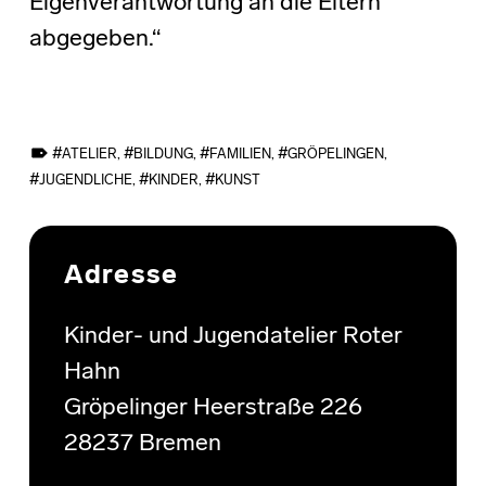
Eigenverantwortung an die Eltern
abgegeben.“
TAGGED AS:
ATELIER
,
BILDUNG
,
FAMILIEN
,
GRÖPELINGEN
,
JUGENDLICHE
,
KINDER
,
KUNST
Skip back to main navigation
Adresse
Kinder- und Jugendatelier Roter
Hahn
Gröpelinger Heerstraße 226
28237 Bremen