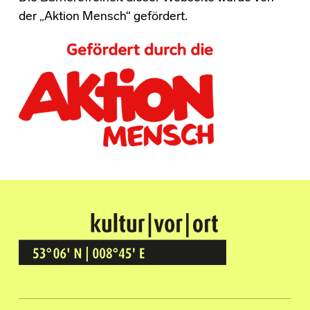
der „Aktion Mensch“ gefördert.
Kultur Vor Ort
BREMEN GRÖPELINGEN