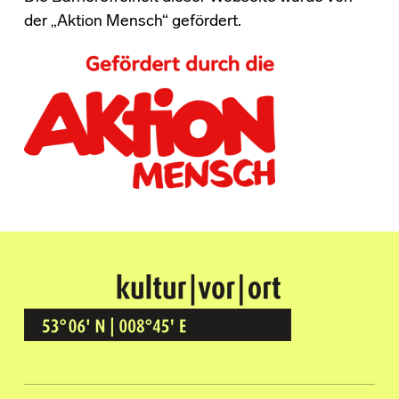
der „Aktion Mensch“ gefördert.
Kultur Vor Ort
BREMEN GRÖPELINGEN