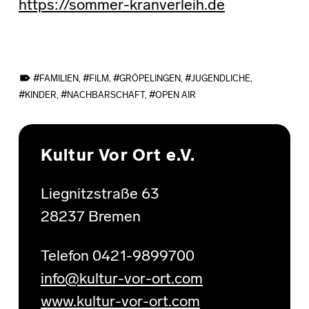
https://sommer-kranverleih.de
TAGGED AS:
FAMILIEN
,
FILM
,
GRÖPELINGEN
,
JUGENDLICHE
,
KINDER
,
NACHBARSCHAFT
,
OPEN AIR
Skip back to main navigation
Kultur Vor Ort e.V.
Liegnitzstraße 63
28237 Bremen
Telefon 0421-9899700
info@kultur-vor-ort.com
www.kultur-vor-ort.com