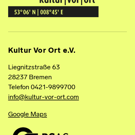
Kultur Vor Ort
BREMEN GRÖPELINGEN
Kultur Vor Ort e.V.
Liegnitzstraße 63
28237 Bremen
Telefon 0421-9899700
info@kultur-vor-ort.com
Google Maps