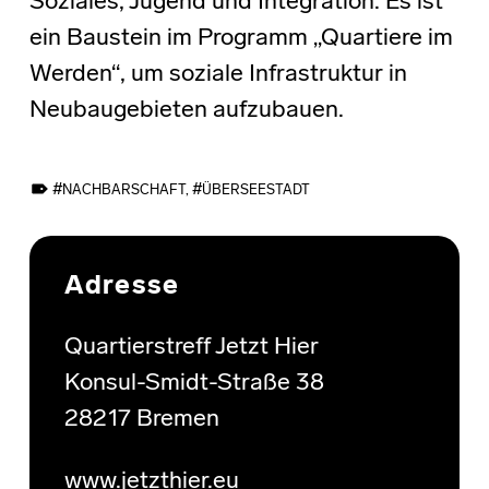
Soziales, Jugend und Integration. Es ist
ein Baustein im Programm „Quartiere im
Werden“, um soziale Infrastruktur in
Neubaugebieten aufzubauen.
TAGGED AS:
NACHBARSCHAFT
,
ÜBERSEESTADT
Skip back to main navigation
Adresse
Quartierstreff Jetzt Hier
Konsul-Smidt-Straße 38
28217 Bremen
www.jetzthier.eu