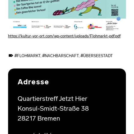
https://kultur-vor-ort.com/wp-content/uploads/Flohmarkt-pdf.pdf
TAGGED AS:
FLOHMARKT
,
NACHBARSCHAFT
,
ÜBERSEESTADT
Skip back to main navigation
Adresse
Quartierstreff Jetzt Hier
Konsul-Smidt-Straße 38
28217 Bremen