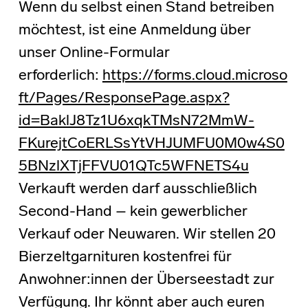
Wenn du selbst einen Stand betreiben
möchtest, ist eine Anmeldung über
unser Online-Formular
erforderlich:
https://forms.cloud.microso
ft/Pages/ResponsePage.aspx?
id=BaklJ8Tz1U6xqkTMsN72MmW-
FKurejtCoERLSsYtVHJUMFU0M0w4S0
5BNzlXTjFFVU01QTc5WFNETS4u
Verkauft werden darf ausschließlich
Second-Hand – kein gewerblicher
Verkauf oder Neuwaren. Wir stellen 20
Bierzeltgarnituren kostenfrei für
Anwohner:innen der Überseestadt zur
Verfügung. Ihr könnt aber auch euren