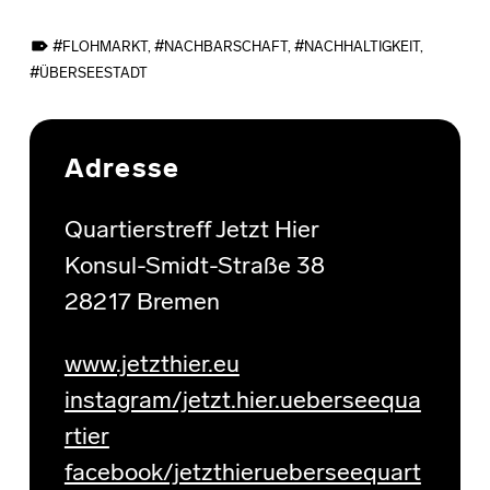
TAGGED AS:
FLOHMARKT
,
NACHBARSCHAFT
,
NACHHALTIGKEIT
,
ÜBERSEESTADT
Skip back to main navigation
Adresse
Quartierstreff Jetzt Hier
Konsul-Smidt-Straße 38
28217 Bremen
www.jetzthier.eu
instagram/jetzt.hier.ueberseequa
rtier
facebook/jetzthierueberseequart