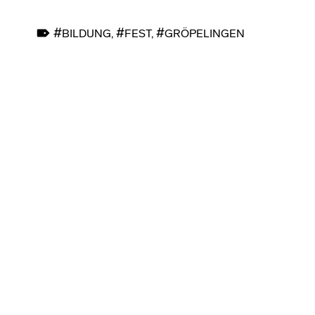
TAGGED AS:
BILDUNG
,
FEST
,
GRÖPELINGEN
Skip back to main navigation