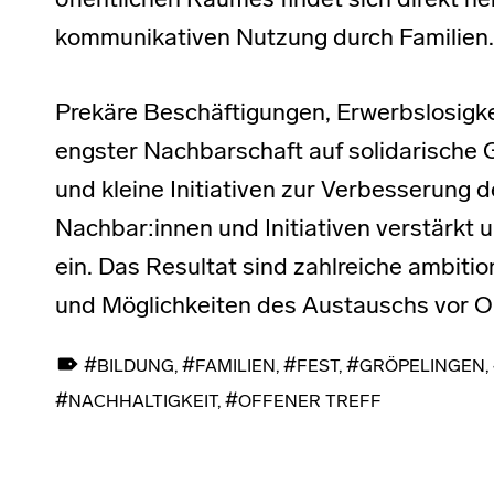
öffentlichen Raumes findet sich direkt n
kommunikativen Nutzung durch Familien.
Prekäre Beschäftigungen, Erwerbslosigke
engster Nachbarschaft auf solidarische 
und kleine Initiativen zur Verbesserung d
Nachbar:innen und Initiativen verstärkt 
ein. Das Resultat sind zahlreiche ambiti
und Möglichkeiten des Austauschs vor Or
TAGGED AS:
BILDUNG
,
FAMILIEN
,
FEST
,
GRÖPELINGEN
,
NACHHALTIGKEIT
,
OFFENER TREFF
Skip back to main navigation