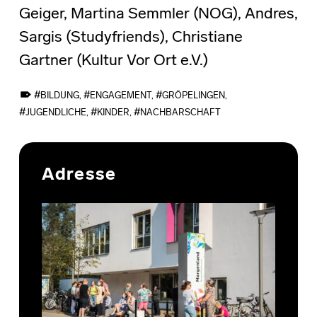
Geiger, Martina Semmler (NOG), Andres,
Sargis (Studyfriends), Christiane
Gartner (Kultur Vor Ort e.V.)
TAGGED AS:
BILDUNG
,
ENGAGEMENT
,
GRÖPELINGEN
,
JUGENDLICHE
,
KINDER
,
NACHBARSCHAFT
Skip back to main navigation
Adresse