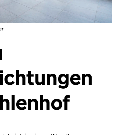
er
u
richtungen
Ohlenhof