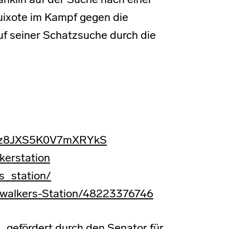
nklin auf der Suche nach einer
uixote im Kampf gegen die
f seiner Schatzsuche durch die
RYMz8JXS5K0V7mXRYkS
kerstation
s_station/
pwalkers-Station/48223376746
., gefördert durch den Senator für