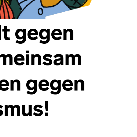
t gegen
emeinsam
gen gegen
smus!