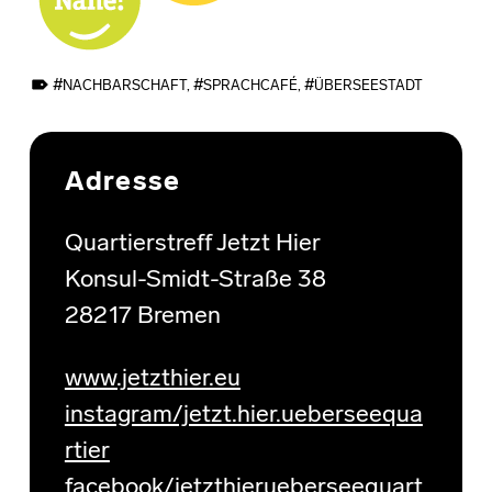
TAGGED AS:
NACHBARSCHAFT
,
SPRACHCAFÉ
,
ÜBERSEESTADT
Skip back to main navigation
Adresse
Quartierstreff Jetzt Hier
Konsul-Smidt-Straße 38
28217 Bremen
www.jetzthier.eu
instagram/jetzt.hier.ueberseequa
rtier
facebook/jetzthierueberseequart