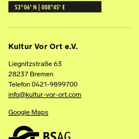
Kultur Vor Ort
BREMEN GRÖPELINGEN
Kultur Vor Ort e.V.
Liegnitzstraße 63
28237 Bremen
Telefon 0421-9899700
info@kultur-vor-ort.com
Google Maps