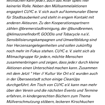
Mitmachen kann jede:r, auch das Alter spielt hier
keinerlei Rolle. Neben den Müllsammelaktionen
engagiert CUYC e. V. sich auch auf kommunaler Ebene
für Stadtsauberkeit und steht in engem Kontakt mit
anderen Akteuren. Zu den Kooperationspartnern
zählen @bremerstadtreinigung, der @bundbremen,
@klimazonefindorff, GOODis und Tobacycle n.e.V..
Sensibilisierungskampagnen und Umweltbildung sind
hier Herzensangelegenheiten und sollen zukünftig
noch mehr im Fokus stehen. CUYC e. V. sieht sich als
Mitmachgruppe für jede:n, möchte Menschen
zusammenbringen und zeigen, dass jede:r durch kleine
Aktionen einen Unterschied machen kann. Zusammen
mit dem Jetzt ° Hier // Kultur Vor Ort e.V. wurden auch
in der Überseestadt schon einige CleanUps
durchgeführt. Am Tisch von CUYC e.V. kann man mehr
über den Verein und die nächsten Events und Termine
erfahren, in kindergerechten Büchern zum Thema
Müllverschmutzung stöbern, leckeren Kirschkuchen