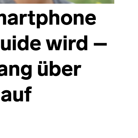
martphone
uide wird –
ang über
 auf