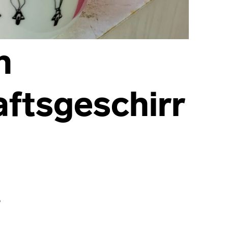
n
ftsgeschirr
P