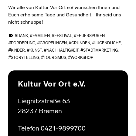
Wir alle von Kultur Vor Ort e.V wünschen Ihnen und
Euch erholsame Tage und Gesundheit. Ihr seid uns
nicht schnuppe!
TAGGED AS:
DANK
,
FAMILIEN
,
FESTIVAL
,
FEUERSPUREN
,
FÖRDERUNG
,
GRÖPELINGEN
,
GRÜNDEN
,
JUGENDLICHE
,
KINDER
,
KUNST
,
NACHHALTIGKEIT
,
STADTMARKETING
,
STORYTELLING
,
TOURISMUS
,
WORKSHOP
Skip back to main navigation
Kultur Vor Ort e.V.
Liegnitzstraße 63
28237 Bremen
Telefon 0421-9899700