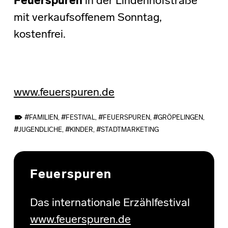
Feuerspuren
in der Lindenhofstraße
mit verkaufsoffenem Sonntag,
kostenfrei.
www.feuerspuren.de
TAGGED AS:
FAMILIEN
,
FESTIVAL
,
FEUERSPUREN
,
GRÖPELINGEN
,
JUGENDLICHE
,
KINDER
,
STADTMARKETING
Skip back to main navigation
Feuerspuren
Das internationale Erzählfestival
www.feuerspuren.de