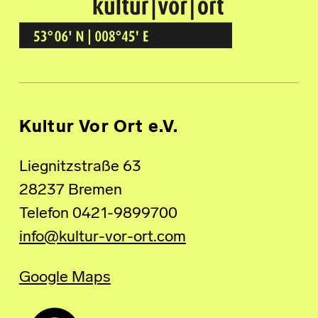
Kultur Vor Ort
BREMEN GRÖPELINGEN
Kultur Vor Ort e.V.
Liegnitzstraße 63
28237 Bremen
Telefon 0421-9899700
info@kultur-vor-ort.com
Google Maps