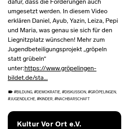
dafür, dass die Forderungen auch
umgesetzt werden. In diesem Video
erklären Daniel, Ayub, Yazin, Leiza, Pepi
und Maria, was genau sie sich für den
Liegnitzplatz wünschen! Mehr zum
Jugendbeteiligungsprojekt „gröpeln
statt grübeln“
unter:
https://www.gröpelingen-
bildet.de/sta…
TAGGED AS:
BILDUNG
,
DEMOKRATIE
,
DISKUSSION
,
GRÖPELINGEN
,
JUGENDLICHE
,
KINDER
,
NACHBARSCHAFT
Skip back to main navigation
Kultur Vor Ort e.V.