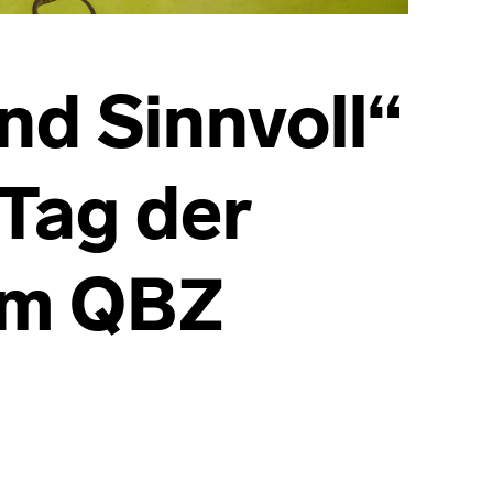
nd Sinnvoll“
Tag der
 im QBZ