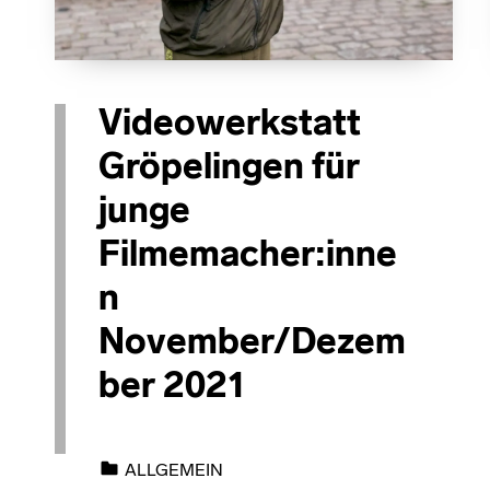
Videowerkstatt
Gröpelingen für
junge
Filmemacher:inne
n
November/Dezem
ber 2021
CATEGORIZED IN:
ALLGEMEIN
POSTED ON: